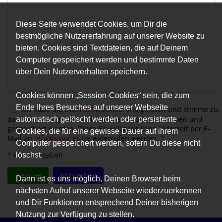
Diese Seite verwendet Cookies, um Dir die
bestmögliche Nutzererfahrung auf unserer Website zu
bieten. Cookies sind Textdateien, die auf Deinem
Computer gespeichert werden und bestimmte Daten
über Dein Nutzerverhalten speichern.
Cookies können „Session-Cookies“ sein, die zum
Ende Ihres Besuches auf unserer Webseite
Ich habe die
Datenschutzerklärung
gelesen und stimme zu,
dass meine Angaben und Daten elektronisch erhoben und
automatisch gelöscht werden oder persistente
gespeichert werden. Diese Einwilligung kann jederzeit per E-
Cookies, die für eine gewisse Dauer auf ihrem
Mail an
info@supa-es.de
widerrufen werden.
*
Computer gespeichert werden, sofern Du diese nicht
*
Pflichtangaben
löschst.
Senden
Abbrechen
Dann ist es uns möglich, Deinen Browser beim
nächsten Aufruf unserer Webseite wiederzuerkennen
und Dir Funktionen entsprechend Deiner bisherigen
Nutzung zur Verfügung zu stellen.