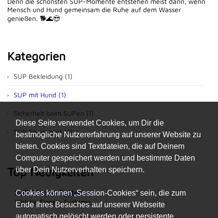
Denn die schönsten SUP-Momente entstehen meist dann, wenn
Mensch und Hund gemeinsam die Ruhe auf dem Wasser
genießen. 🐕🌊😎
Kategorien
SUP Bekleidung (1)
SUP mit Hund (1)
Sicherheit beim SUPen (1)
Diese Seite verwendet Cookies, um Dir die
SUP Equipment (3)
bestmögliche Nutzererfahrung auf unserer Website zu
bieten. Cookies sind Textdateien, die auf Deinem
Computer gespeichert werden und bestimmte Daten
Top Neuigkeiten
über Dein Nutzerverhalten speichern.
SUP Finnen-Systeme
Cookies können „Session-Cookies“ sein, die zum
Welche Finnen-Systeme...
Ende Ihres Besuches auf unserer Webseite
automatisch gelöscht werden oder persistente