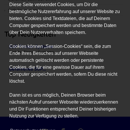
Diese Seite verwendet Cookies, um Dir die
SUP Equipment (3)
bestmögliche Nutzererfahrung auf unserer Website zu
bieten. Cookies sind Textdateien, die auf Deinem
Computer gespeichert werden und bestimmte Daten
Top Neuigkeiten
über Dein Nutzerverhalten speichern.
SUP Finnen-Systeme
Cookies können „Session-Cookies“ sein, die zum
Welche Finnen-Systeme...
Ende Ihres Besuches auf unserer Webseite
automatisch gelöscht werden oder persistente
Cookies, die für eine gewisse Dauer auf ihrem
Gefahrenes SUP...
Welches SUP-Board und...
Computer gespeichert werden, sofern Du diese nicht
löschst.
Dann ist es uns möglich, Deinen Browser beim
nächsten Aufruf unserer Webseite wiederzuerkennen
und Dir Funktionen entsprechend Deiner bisherigen
Nutzung zur Verfügung zu stellen.